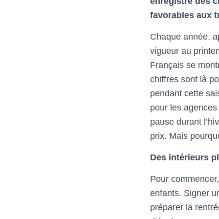
enregistre des c
favorables aux t
Chaque année, apr
vigueur au printem
Français se montr
chiffres sont là p
pendant cette sai
pour les agences 
pause durant l’h
prix. Mais pourquo
Des intérieurs p
Pour commencer, a
enfants. Signer 
préparer la rentr