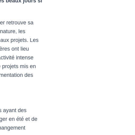
es beaux jours si
er retrouve sa
nature, les
aux projets. Les
ères ont lieu
ctivité intense
 projets mis en
gmentation des
s ayant des
er en été et de
 changement