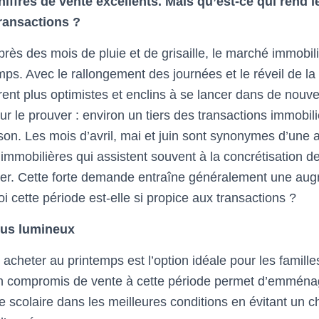
hiffres de vente excellents. Mais qu’est-ce qui rend l
ransactions ?
ès des mois de pluie et de grisaille, le marché immobili
ps. Avec le rallongement des journées et le réveil de la 
ent plus optimistes et enclins à se lancer dans de nouve
our le prouver : environ un tiers des transactions immobili
son. Les mois d’avril, mai et juin sont synonymes d’une a
immobilières qui assistent souvent à la concrétisation de
iver. Cette forte demande entraîne généralement une au
i cette période est-elle si propice aux transactions ?
lus lumineux
cheter au printemps est l’option idéale pour les famille
un compromis de vente à cette période permet d’emménag
ée scolaire dans les meilleures conditions en évitant un