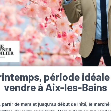
rintemps,
période idéale
vendre à Aix-les-Bains
partir de mars et jusqu’au début de l’été, le marché 