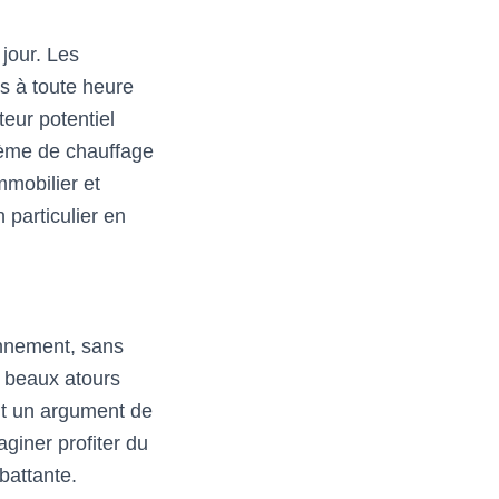
jour. Les
es à toute heure
teur potentiel
tème de chauffage
mmobilier et
 particulier en
onnement, sans
s beaux atours
nt un argument de
giner profiter du
battante.