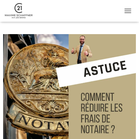
D
É
P
L
I
E
R
L
A
N
A
V
I
G
A
T
I
O
N